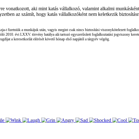
onatkozott, aki mint katás vállalkozó, valamint alkalmi munkásként fogl
helyzetben az számít, hogy katás vállalkozóként nem keletkezik biztosít
ja-t fizetniük a munkájuk után, vagyis megint csak nincs biztosítási viszonykötelezett foglalko
zóló 2010. évi LXXV. törvény hatálya alá tartozó egyszerűsített foglalkoztatási jogviszony ke
ugdíjat a keresetkorlát elérését követő hónap első napjától a tárgyév végéig.