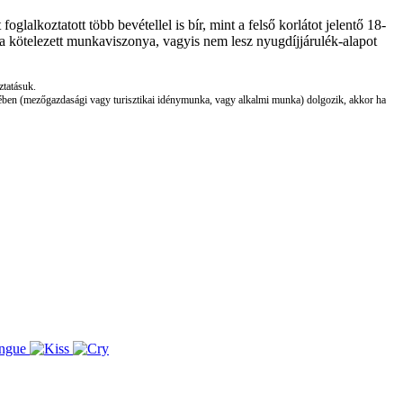
alkoztatott több bevétellel is bír, mint a felső korlátot jelentő 18-
ásra kötelezett munkaviszonya, vagyis nem lesz nyugdíjjárulék-alapot
ztatásuk.
retében (mezőgazdasági vagy turisztikai idénymunka, vagy alkalmi munka) dolgozik, akkor ha