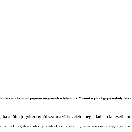
lső korlát elérésével papíron megszűnik a folyósítás. Viszont a jelenlegi jogszabályi kö
, ha a több jogviszonyból származó bevétele meghaladja a kereseti korl
án keresték meg, de a kérdés egyre többekben merülhet fel, miután a kormány célja, hogy minél