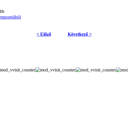
bb
empontjából
< Előző
Következő >