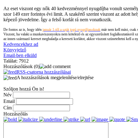
Az eset viszont egy nők 40 kedvezménnyel nyugdíjba vonult személyre v
szor 149 ezer forintos évi limit. A szakértő szerint viszont az adott 
képező jövedelme. Így a felső korlát rá nem vonatkozik.
De fontos az is, hogy idén
január 1-től a saját jogú nyugdíjasoknak
már nem kell mást, csak sz
Viszont, ha valaki a munkaviszonyokra nem kötelező és az egyszerűsített foglalkoztatásról s
az innen származó kereset meghaladja a kereseti korlátot, akkor viszont szüneteltetni kell a ny
Kedvencekhez ad
Könyvjelző
Email-ben elküld
Találat: 7912
Hozzászólások
(0)
RSS-csatorna hozzászólásai
A hozzászólások megjelenítése/elrejtése
Szóljon hozzá Ön is!
Név
Email
Cím
Hozzászólás