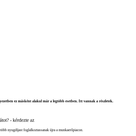
rnyezetben ez másként alakul már a legtöbb esetben. Itt vannak a részletek.
átot? - kérdezte az
 több nyugdíjast foglalkoztassanak újra a munkaerőpiacon.