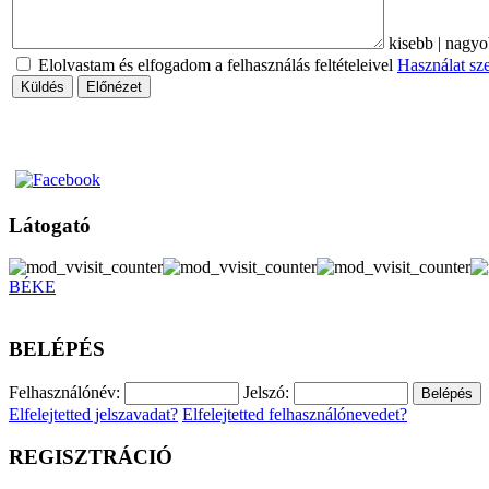
kisebb
|
nagyo
Elolvastam és elfogadom a felhasználás feltételeivel
Használat sz
Küldés
Előnézet
Látogató
BÉKE
BELÉPÉS
Felhasználónév:
Jelszó:
Elfelejtetted jelszavadat?
Elfelejtetted felhasználónevedet?
REGISZTRÁCIÓ