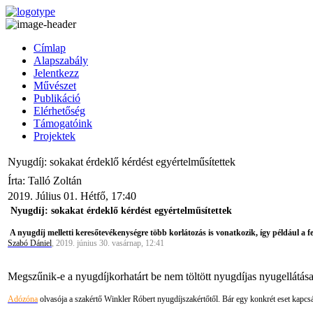
Címlap
Alapszabály
Jelentkezz
Művészet
Publikáció
Elérhetőség
Támogatóink
Projektek
Nyugdíj: sokakat érdeklő kérdést egyértelműsítettek
Írta: Talló Zoltán
2019. Július 01. Hétfő, 17:40
Nyugdíj: sokakat érdeklő kérdést egyértelműsítettek
A nyugdíj melletti keresőtevékenységre több korlátozás is vonatkozik, így például a fe
Szabó Dániel
, 2019. június 30. vasárnap, 12:41
Megszűnik-e a nyugdíjkorhatárt be nem töltött nyugdíjas nyugellátása
Adózóna
olvasója a szakértő Winkler Róbert nyugdíjszakértőtől. Bár egy konkrét eset kapcs