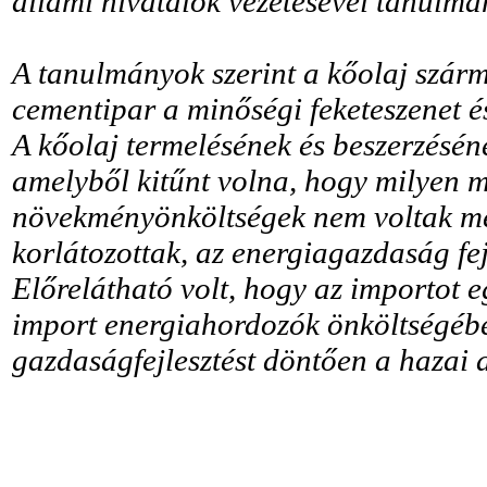
állami hivatalok vezetésével tanulm
A tanulmányok szerint a kőolaj szárm
cementipar a minőségi feketeszenet é
A kőolaj termelésének és beszerzésén
amelyből kitűnt volna, hogy milyen m
növekményönköltségek nem voltak megá
korlátozottak, az energiagazdaság fe
Előrelátható volt, hogy az importot e
import energiahordozók önköltségébe
gazdaságfejlesztést döntően a hazai 