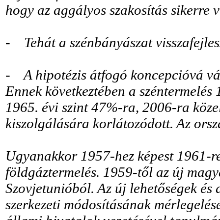
hogy az aggályos szakosítás sikerre 
- Tehát a szénbányászat visszafejles
- A hipotézis átfogó koncepcióvá vál
Ennek következtében a széntermelés 1
1965. évi szint 47%-ra, 2006-ra köze
kiszolgálására korlátozódott. Az or
Ugyanakkor 1957-hez képest 1961-re m
földgáztermelés. 1959-től az új magy
Szovjetunióból. Az új lehetőségek és 
szerkezeti módosításának mérlegelés