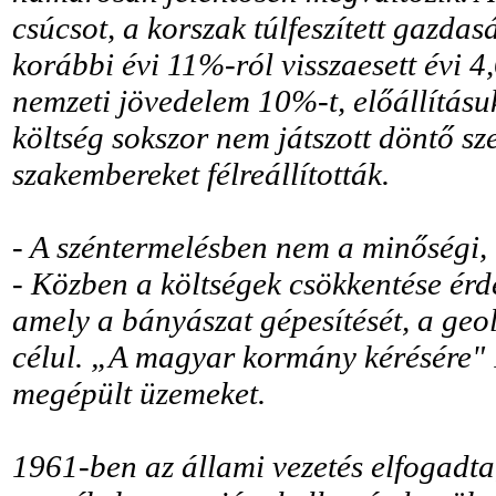
csúcsot, a korszak túlfeszített gazd
korábbi évi 11%-ról visszaesett évi 
nemzeti jövedelem 10%-t, előállításu
költség sokszor nem játszott döntő sz
szakembereket félreállították.
- A széntermelésben nem a minőségi,
- Közben a költségek csökkentése érd
amely a bányászat gépesítését, a geol
célul. „A magyar kormány kérésére" 1
megépült üzemeket.
1961-ben az állami vezetés elfogadt