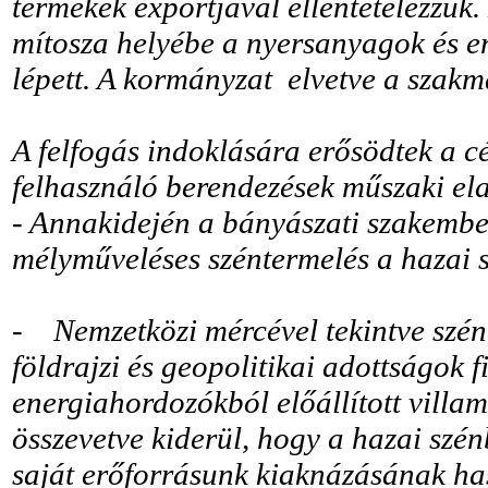
termékek exportjával ellentételezzük.
mítosza helyébe a nyersanyagok és en
lépett. A kormányzat elvetve a szakm
A felfogás indoklására erősödtek a c
felhasználó berendezések műszaki ela
- Annakidején a bányászati szakember
mélyműveléses széntermelés a hazai s
- Nemzetközi mércével tekintve széne
földrajzi és geopolitikai adottságok 
energiahordozókból előállított villa
összevetve kiderül, hogy a hazai szén
saját erőforrásunk kiaknázásának hasz