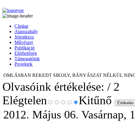
Címlap
Alapszabály
Jelentkezz
Művészet
Publikáció
Elérhetőség
Támogatóink
Projektek
OMLÁSBAN REKEDT SIKOLY, BÁNYÁSZAT NÉLKÜL NINC
Olvasóink értékelése:
/ 2
Elégtelen
Kitűnő
2012. Május 06. Vasárnap, 