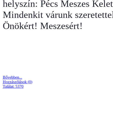
helyszín: Pécs Meszes Kelet
Mindenkit várunk szeretette
Önökért! Meszesért!
Bővebben...
Hozzászólások (0)
Találat: 5370