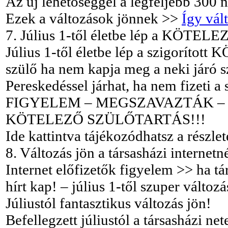
Az új lehetőséggel a legfeljebb 300 
Ezek a változások jönnek >>
Így vál
7. Július 1-től életbe lép a KÖT
Július 1-től életbe lép a szigorít
szülő ha nem kapja meg a neki járó szü
Pereskedéssel járhat, ha nem fizeti a s
FIGYELEM – MEGSZAVAZTÁK – J
KÖTELEZŐ SZÜLŐTARTÁS!!!
Ide kattintva tájékozódhatsz a részle
8. Változás jön a társasházi internetn
Internet előfizetők figyelem >> ha tá
hírt kap! – július 1-től szuper változá
Júliustól fantasztikus változás jön!
Befellegzett júliustól a társasházi 