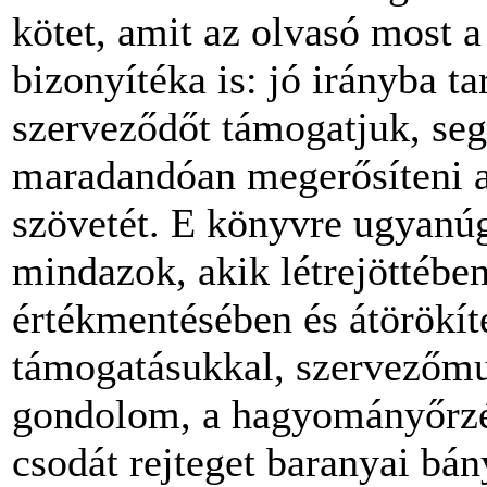
kötet, amit az olvasó most 
bizonyítéka is: jó irányba ta
szerveződőt támogatjuk, segí
maradandóan megerősíteni a 
szövetét. E könyvre ugyanúg
mindazok, akik létrejöttébe
értékmentésében és átörökíté
támogatásukkal, szervezőm
gondolom, a hagyományőrzés
csodát rejte­get baranyai bá