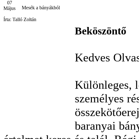
07
Mesék a bányákból
Május
Írta: Talló Zoltán
Beköszöntő
Kedves Olva
Különleges, 
személyes ré
összekötőerej
baranyai bán