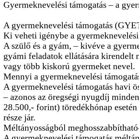
Gyermeknevelési támogatás – a gyer
A gyermeknevelési támogatás (GYE
Ki veheti igénybe a gyermeknevelési
A szülő és a gyám, – kivéve a gyerm
gyámi feladatok ellátására kirendelt 
vagy több kiskorú gyermeket nevel.
Mennyi a gyermeknevelési támogatá
A gyermeknevelési támogatás havi ö
– azonos az öregségi nyugdíj minden
28.500,- forint) töredékhónap esetén
része jár.
Méltányosságból meghosszabbíthat
A gyermeknevelési támogatás méltány