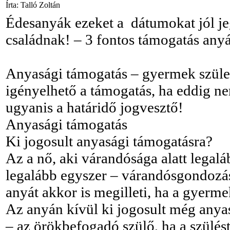
Írta: Talló Zoltán
Édesanyák ezeket a dátumokat jól je
családnak! – 3 fontos támogatás any
Anyasági támogatás – gyermek szüle
igényelhető a támogatás, ha eddig ne
ugyanis a határidő jogvesztő!
Anyasági támogatás
Ki jogosult anyasági támogatásra?
Az a nő, aki várandósága alatt legal
legalább egyszer – várandósgondozás
anyát akkor is megilleti, ha a gyermek
Az anyán kívül ki jogosult még anya
– az örökbefogadó szülő, ha a szülé