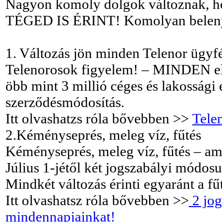
Nagyon komoly dolgok változnak, ho
TÉGED IS ÉRINT! Komolyan belenyú
1. Változás jön minden Telenor ügyfé
Telenorosok figyelem! – MINDEN elő
öbb mint 3 millió céges és lakossági 
szerződésmódosítás.
Itt olvashatzs róla bővebben >>
Telen
2.Kéményseprés, meleg víz, fűtés
Kéményseprés, meleg víz, fűtés – ami 
Július 1-jétől két jogszabályi módosu
Mindkét változás érinti egyaránt a fű
Itt olvashatsz róla bővebben >>
2 jog
mindennapjainkat!