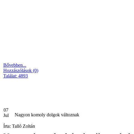
Bővebben...
Hozzászólások (0)
Találat: 4893
07
Nagyon komoly dolgok változnak
Jul
Írta: Talló Zoltán