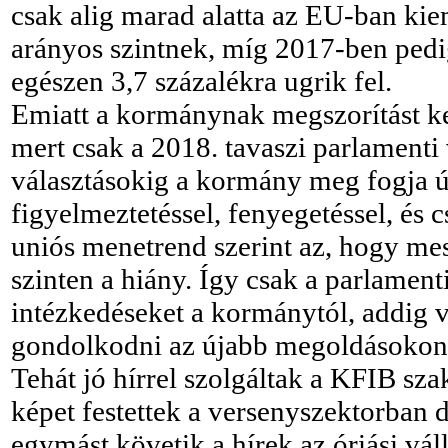
csak alig marad alatta az EU-ban ki
arányos szintnek, míg 2017-ben pedig
egészen 3,7 százalékra ugrik fel.
Emiatt a kormánynak megszorítást kell
mert csak a 2018. tavaszi parlamenti 
választásokig a kormány meg fogja ú
figyelmeztetéssel, fenyegetéssel, és 
uniós menetrend szerint az, hogy mess
szinten a hiány. Így csak a parlament
intézkedéseket a kormánytól, addig 
gondolkodni az újabb megoldásokon
Tehát jó hírrel szolgáltak a KFIB sza
képet festettek a versenyszektorban 
egymást követik a hírek az óriási vál