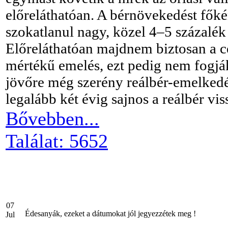
előreláthatóan. A bérnövekedést fők
szokatlanul nagy, közel 4–5 százalék
Előreláthatóan majdnem biztosan a c
mértékű emelés, ezt pedig nem fogják
jövőre még szerény reálbér-emelkedé
legalább két évig sajnos a reálbér vis
Bővebben...
Találat: 5652
07
Édesanyák, ezeket a dátumokat jól jegyezzétek meg !
Jul