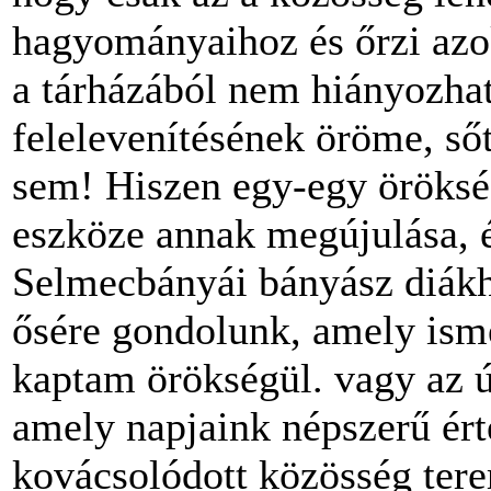
hagyományaihoz és őrzi az
a tárhá­zából nem hiányozha
felelevenítésének öröme, ső
sem! Hiszen egy-egy öröksé
eszköze annak megújulása, él
Selmecbányái bányász diák
ősére gondolunk, amely ism
kaptam örök­ségül. vagy az
amely napjaink népszerű é
kovácsolódott közösség tere