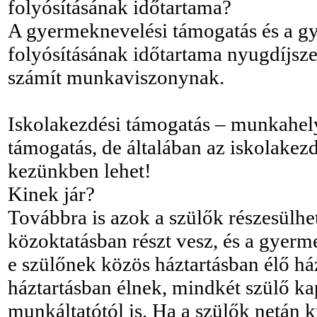
folyósításának időtartama?
A gyermeknevelési támogatás és a gy
folyósításának időtartama nyugdíjsze
számít munkaviszonynak.
Iskolakezdési támogatás – munkahely
támogatás, de általában az iskolakez
kezünkben lehet!
Kinek jár?
Továbbra is azok a szülők részesülh
közoktatásban részt vesz, és a gyerm
e szülőnek közös háztartásban élő ház
háztartásban élnek, mindkét szülő ka
munkáltatótól is. Ha a szülők netán kü