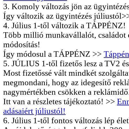
3. Komoly változás jön az ügyintézé
Így változik az ügyintézés júliustól
4. Július 1-től változik a TÁPPÉNZ!
Több millió munkavállalót, családot é
módosítás!
Így módosul a TÁPPÉNZ >>
Táppénz
5. JÚLIUS 1-től fizetős lesz a TV2 
Most fizetőssé vált mindkét szolgálta
megmondani, hogy az idegesítő rekl
nagymértékben csökken a reklámidő
Itt van a részletes tájékoztató! >>
Enn
adásaiért júliustól!
6. Július 1-től fontos változás lép él