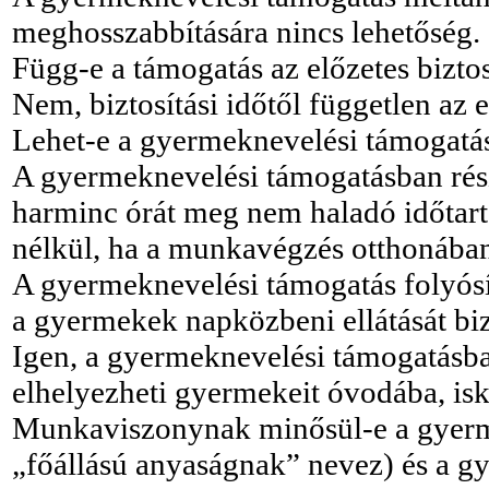
meghosszabbítására nincs lehetőség.
Függ-e a támogatás az előzetes biztos
Nem, biztosítási időtől független az e
Lehet-e a gyermeknevelési támogatá
A gyermeknevelési támogatásban rész
harminc órát meg nem haladó időtart
nélkül, ha a munkavégzés otthonában
A gyermeknevelési támogatás folyósít
a gyermekek napközbeni ellátását bi
Igen, a gyermeknevelési támogatásban
elhelyezheti gyermekeit óvodába, isk
Munkaviszonynak minősül-e a gyerm
„főállású anyaságnak” nevez) és a g