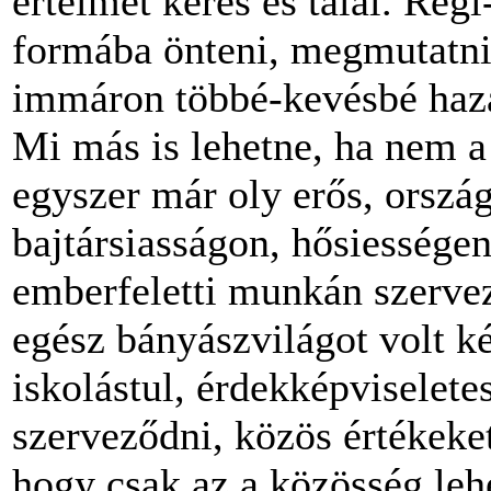
értelmet keres és talál. Rég
formába önteni, megmutatni
immáron többé-kevésb
é haz
Mi más is lehetne, ha nem a
egyszer már oly erős, or­szá
bajtársiasságon, hősiességen
emberfeletti munkán szerve
egész bá­nyászvilágot volt k
iskolástul, érdekképviselet­e
szerveződni, közös értékeke
hogy csak az a közösség leh