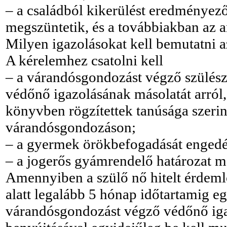
– a családból kikerülést eredménye
megszüntetik, és a továbbiakban az 
Milyen igazolásokat kell bemutatni 
A kérelemhez csatolni kell
– a várandósgondozást végző szülés
védőnő igazolásának másolatát arról
könyvben rögzítettek tanúsága szerin
várandósgondozáson;
– a gyermek örökbefogadását engedél
– a jogerős gyámrendelő határozat má
Amennyiben a szülő nő hitelt érdeml
alatt legalább 5 hónap időtartamig e
várandósgondozást végző védőnő igaz