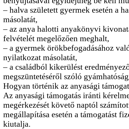
benyújtásával egyidejűleg be kell mut
– halva született gyermek esetén a ha
másolatát,
– az anya halotti anyakönyvi kivonat
felvételét megelőzően meghalt,
– a gyermek örökbefogadásához való 
nyilatkozat másolatát,
– a családból kikerülést eredménye
megszüntetéséről szóló gyámhatósági
Hogyan történik az anyasági támogat
Az anyasági támogatás iránti kérelme
megérkezését követő naptól számított 
megállapítása esetén a támogatást fiz
kiutalja.