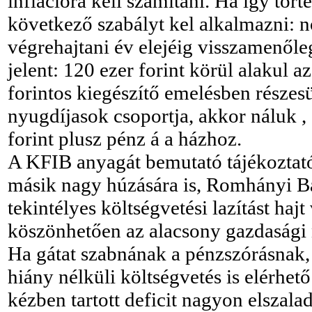
inflációra kell számítani. Ha így tör
következő szabályt kel alkalmazni: 
végrehajtani év elejéig visszamenőle
jelent: 120 ezer forint körül alakul 
forintos kiegészítő emelésben részesü
nyugdíjasok csoportja, akkor náluk
forint plusz pénz á a házhoz.
A KFIB anyagát bemutató tájékoztat
másik nagy húzására is, Romhányi Bal
tekintélyes költségvetési lazítást haj
köszönhetően az alacsony gazdasági 
Ha gátat szabnának a pénzszórásnak, 
hiány nélküli költségvetés is elérhető
kézben tartott deficit nagyon elszala