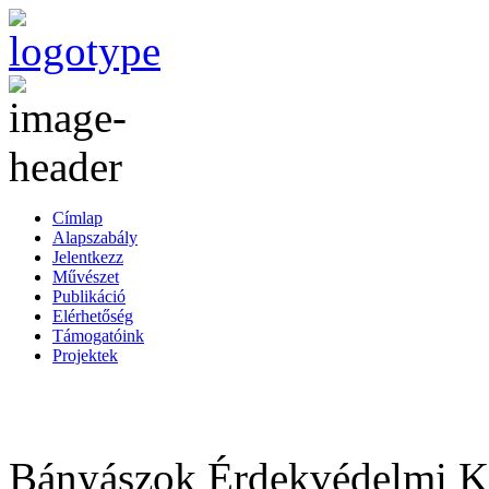
Címlap
Alapszabály
Jelentkezz
Művészet
Publikáció
Elérhetőség
Támogatóink
Projektek
Bányászok Érdekvédelmi Ku